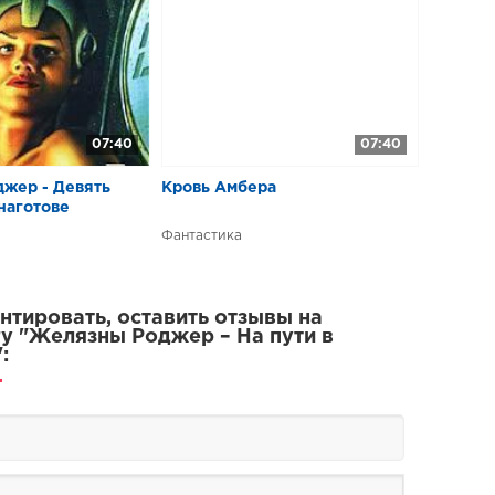
07:40
07:40
жер - Девять
Кровь Амбера
наготове
Фантастика
тировать, оставить отзывы на
у "Желязны Роджер – На пути в
: