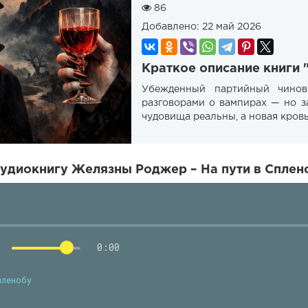
86
Добавлено:
22 май 2026
Краткое описание книги 
Убежденный партийный чинов
разговорами о вампирах — но за
чудовища реальны, а новая кров
удиокнигу Желязны Роджер – На пути в Сплено
0:00
пленобу