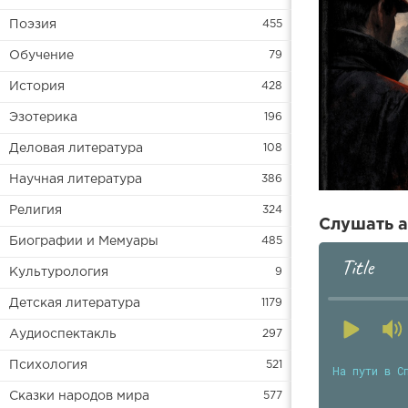
Поэзия
455
Обучение
79
История
428
Эзотерика
196
Деловая литература
108
Научная литература
386
Религия
324
Слушать а
Биографии и Мемуары
485
Title
Культурология
9
Детская литература
1179
Аудиоспектакль
297
Психология
521
На пути в С
Сказки народов мира
577