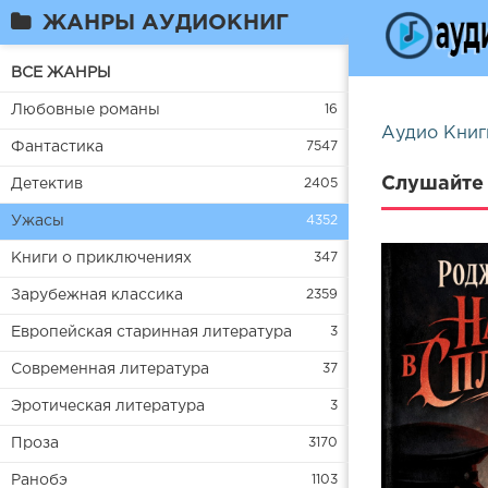
ЖАНРЫ АУДИОКНИГ
ВСЕ ЖАНРЫ
Любовные романы
16
Аудио Книг
Фантастика
7547
Слушайте 
Детектив
2405
Ужасы
4352
Книги о приключениях
347
Зарубежная классика
2359
Европейская старинная литература
3
Современная литература
37
Эротическая литература
3
Проза
3170
Ранобэ
1103