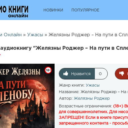
НОВИНКИ
ПОПУЛЯРНОЕ
и Онлайн
»
Ужасы
» Желязны Роджер – На пути в Спл
аудиокнигу "Желязны Роджер – На пути в Спл
Нравится
0
Жанр книги:
Ужасы
Название:
Желязны Роджер – На 
Автор:
Желязны Роджер
Возрастные ограничения:
(18+) 
для совершеннолетних. Для нес
ЗАПРЕЩЕН! Если в книге присутс
запрещенного контента - просьба