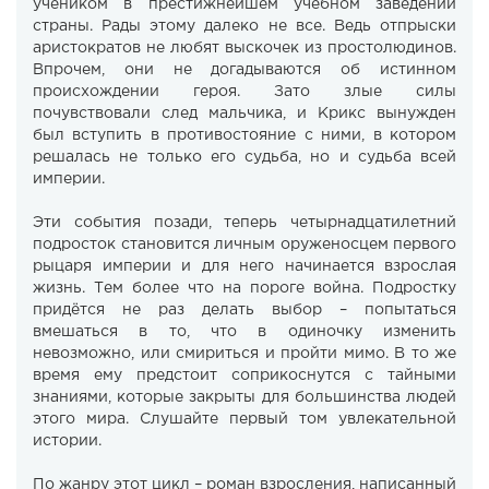
учеником в престижнейшем учебном заведении
страны. Рады этому далеко не все. Ведь отпрыски
аристократов не любят выскочек из простолюдинов.
Впрочем, они не догадываются об истинном
происхождении героя. Зато злые силы
почувствовали след мальчика, и Крикс вынужден
был вступить в противостояние с ними, в котором
решалась не только его судьба, но и судьба всей
империи.
Эти события позади, теперь четырнадцатилетний
подросток становится личным оруженосцем первого
рыцаря империи и для него начинается взрослая
жизнь. Тем более что на пороге война. Подростку
придётся не раз делать выбор – попытаться
вмешаться в то, что в одиночку изменить
невозможно, или смириться и пройти мимо. В то же
время ему предстоит соприкоснутся с тайными
знаниями, которые закрыты для большинства людей
этого мира. Слушайте первый том увлекательной
истории.
По жанру этот цикл – роман взросления, написанный