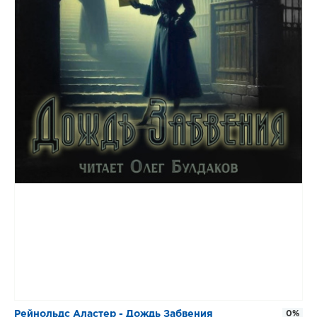
Рейнольдс Аластер - Дождь Забвения
0%