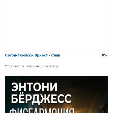
Сетон-Томпсон Эрнест - Снап
0%
2
Детская литература