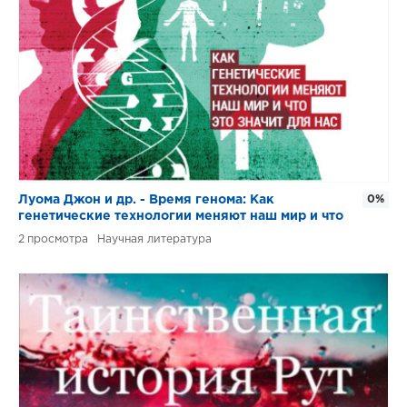
Луома Джон и др. - Время генома: Как
0%
генетические технологии меняют наш мир и что
это значит для нас
2
Научная литература