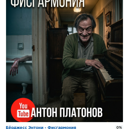
Бёрджесс Энтони - Фисгармония
0%