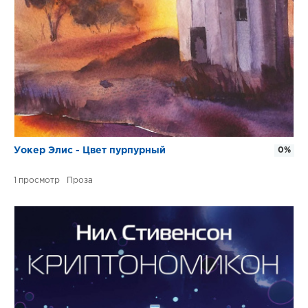
Уокер Элис - Цвет пурпурный
0%
1
Проза