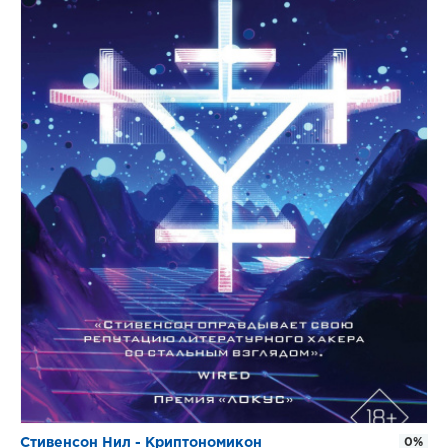
Стивенсон Нил - Криптономикон
0%