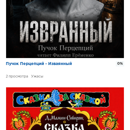
Пучок Перцепций - Изваянный
0%
2
Ужасы