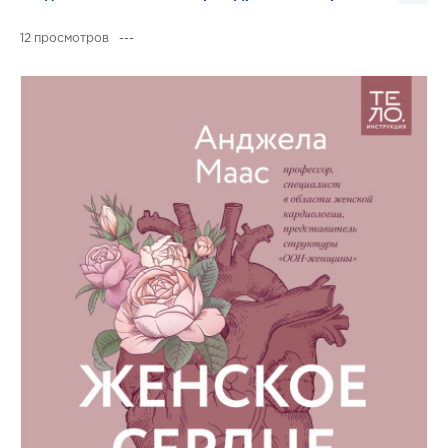
12
---