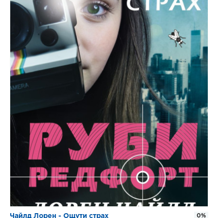
Чайлд Лорен - Ощути страх
0%