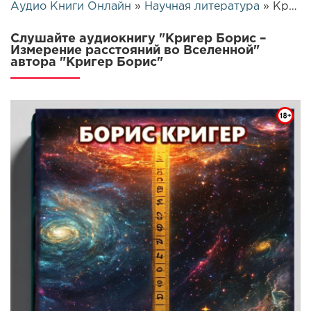
Аудио Книги Онлайн
»
Научная литература
» Кригер Борис – Измерение расстояний во Вселенной | 17578
Слушайте аудиокнигу "Кригер Борис –
Измерение расстояний во Вселенной"
автора "Кригер Борис"