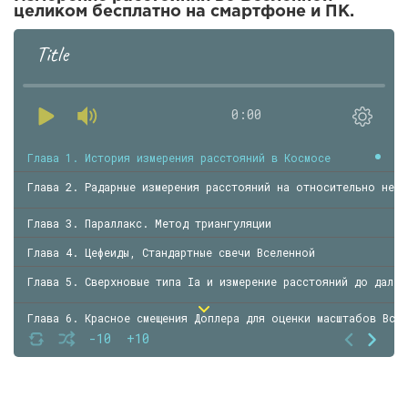
целиком бесплатно на смартфоне и ПК.
Title
0:00
Глава 1. История измерения расстояний в Космосе
Глава 2. Радарные измерения расстояний на относительно неб
Глава 3. Параллакс. Метод триангуляции
Глава 4. Цефеиды, Стандартные свечи Вселенной
Глава 5. Сверхновые типа Ia и измерение расстояний до далёк
Глава 6. Красное смещения Доплера для оценки масштабов Все
-10
+10
Глава 7. Космическая лестница расстояний
Глава 8. Реальное положение дел с измерениями расстояний в