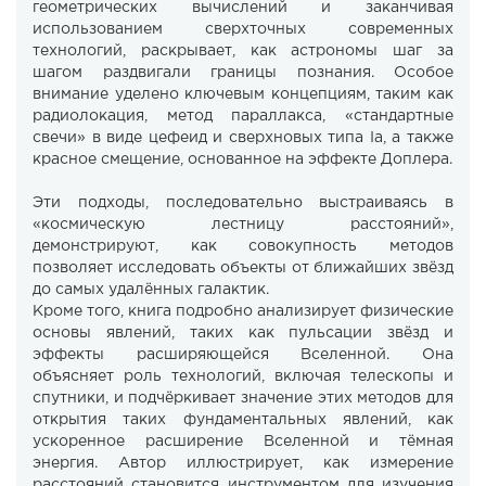
геометрических вычислений и заканчивая
использованием сверхточных современных
технологий, раскрывает, как астрономы шаг за
шагом раздвигали границы познания. Особое
внимание уделено ключевым концепциям, таким как
радиолокация, метод параллакса, «стандартные
свечи» в виде цефеид и сверхновых типа Ia, а также
красное смещение, основанное на эффекте Доплера.
Эти подходы, последовательно выстраиваясь в
«космическую лестницу расстояний»,
демонстрируют, как совокупность методов
позволяет исследовать объекты от ближайших звёзд
до самых удалённых галактик.
Кроме того, книга подробно анализирует физические
основы явлений, таких как пульсации звёзд и
эффекты расширяющейся Вселенной. Она
объясняет роль технологий, включая телескопы и
спутники, и подчёркивает значение этих методов для
открытия таких фундаментальных явлений, как
ускоренное расширение Вселенной и тёмная
энергия. Автор иллюстрирует, как измерение
расстояний становится инструментом для изучения