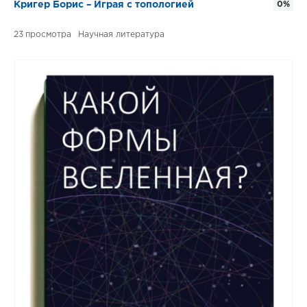
Кригер Борис – Играя с топологией
0%
23
Научная литература