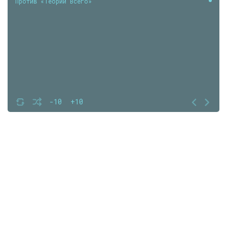
Против «Теории Всего»
-10
+10