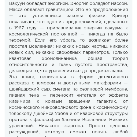
Вакуум обладает энергией. Энергия обладает массой.
Масса обладает гравитацией. Это не предположения
— это устоявшиеся законы физики. Кригер
показывает, что одно из предположений, сделанных
в 1967 году, — приравнивание энергии вакуума к
космологической постоянной — никогда не было
теоремой. Если его убрать, то возникает более
простая Вселенная: никаких новых частиц, никаких
новых сил, никаких свободных параметров. Только
квантовая хромодинамика, общая теория
относительности и ткань пустого пространства,
делающая то, что уравнения всегда предсказывали.
Эта книга, написанная в форме детективного
рассказа с юмором и доступными метафорами —
швейцарский сыр, сметана на резиновой мембране,
пивная пена — переносит читателя от эффекта
Казимира к кривым вращения галактик, от
космического микроволнового фона к космическому
телескопу Джеймса Уэбба и от кварковой структуры
протона к философии блочной Вселенной. Никаких
уравнений. Никакого жаргона. Просто цепочка
рассуждений, которую сможет понять любой