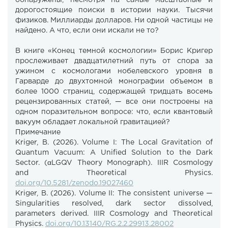
обнаружены, несмотря на самые масштабные и
дорогостоящие поиски в истории науки. Тысячи
физиков. Миллиарды долларов. Ни одной частицы не
найдено. А что, если они искали не то?
В книге «Конец темной космологии» Борис Кригер
прослеживает двадцатилетний путь от спора за
ужином с космологами нобелевского уровня в
Гарварде до двухтомной монографии объемом в
более 1000 страниц, содержащей тридцать восемь
рецензированных статей, — все они построены на
одном поразительном вопросе: что, если квантовый
вакуум обладает локальной гравитацией?
Примечание
Kriger, B. (2026). Volume I: The Local Gravitation of
Quantum Vacuum: A Unified Solution to the Dark
Sector. (αLGQV Theory Monograph). IIIR Cosmology
and Theoretical Physics.
doi.org/10.5281/zenodo.19027460
Kriger, B. (2026). Volume II: The consistent universe —
Singularities resolved, dark sector dissolved,
parameters derived. IIIR Cosmology and Theoretical
Physics.
doi.org/10.13140/RG.2.2.29913.28002