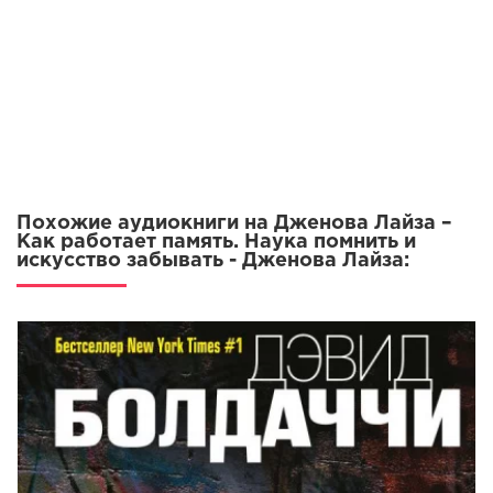
12
13
14
15
16
17
Похожие аудиокниги на Дженова Лайза –
18
Как работает память. Наука помнить и
искусство забывать - Дженова Лайза:
19