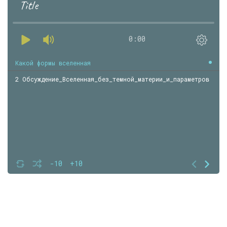
Title
0:00
Какой формы вселенная
2 Обсуждение_Вселенная_без_темной_материи_и_параметров
-10
+10