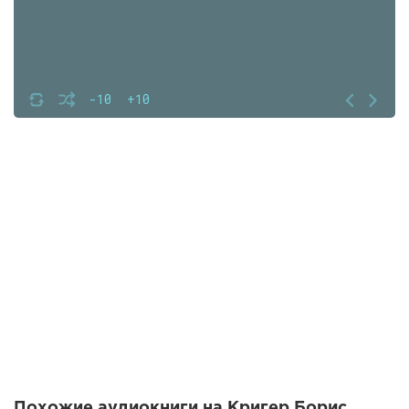
-10
+10
Похожие аудиокниги на Кригер Борис,