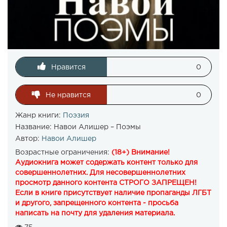
Нравится
0
Не нравится
0
Жанр книги:
Поэзия
Название:
Навои Алишер – Поэмы
Автор:
Навои Алишер
Возрастные ограничения:
(18+) Внимание!
Аудиокнига может содержать контент только для
совершеннолетних. Для несовершеннолетних
просмотр данного контента СТРОГО ЗАПРЕЩЕН!
Если в книге присутствует наличие пропаганды ЛГБТ
и другого, запрещенного контента - просьба
написать на почту для удаления материала.