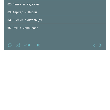
02-Лейли и Меджнун
03-Фархад и Ширин
04-О семи скитальцах
05-Стена Искандара
-10
+10