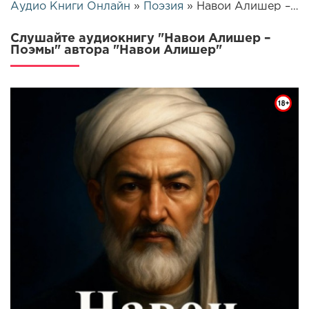
Аудио Книги Онлайн
»
Поэзия
» Навои Алишер – Поэмы | 25741
Слушайте аудиокнигу "Навои Алишер –
Поэмы" автора "Навои Алишер"