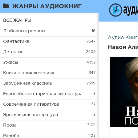
ЖАНРЫ АУДИОКНИГ
ВСЕ ЖАНРЫ
Любовные романы
16
Аудио Книг
Фантастика
7547
Навои Али
Детектив
2405
Ужасы
4352
Книги о приключениях
347
Зарубежная классика
2359
Европейская старинная литература
3
Современная литература
37
Эротическая литература
3
Проза
3170
Ранобэ
1103