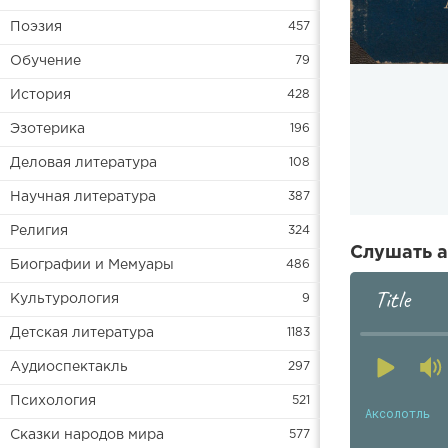
Поэзия
457
Обучение
79
История
428
Эзотерика
196
Деловая литература
108
Научная литература
387
Религия
324
Слушать а
Биографии и Мемуары
486
Title
Культурология
9
Детская литература
1183
Аудиоспектакль
297
Психология
521
Аксолотль
Сказки народов мира
577