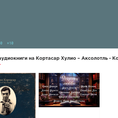
10
+10
удиокниги на Кортасар Хулио – Аксолотль - К