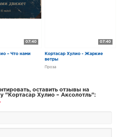
07:40
07:40
ио – Что нами
Кортасар Хулио - Жаркие
ветры
Проза
тировать, оставить отзывы на
у "Кортасар Хулио – Аксолотль":