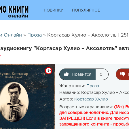
НОВИНКИ
ПОПУЛЯРНОЕ
и Онлайн
»
Проза
» Кортасар Хулио – Аксолотль | 25
аудиокнигу "Кортасар Хулио – Аксолотль" авт
Нравится
0
Жанр книги:
Проза
Название:
Кортасар Хулио – Акс
Автор:
Кортасар Хулио
Возрастные ограничения:
(18+) 
для совершеннолетних. Для нес
ЗАПРЕЩЕН! Если в книге присутс
запрещенного контента - просьба