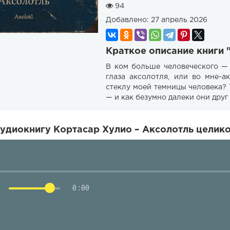
94
Добавлено:
27 апрель 2026
Краткое описание книги 
В ком больше человеческого — 
глаза аксолотля, или во мне-
стеклу моей темницы человека? 
— и как безумно далеки они друг 
удиокнигу Кортасар Хулио – Аксолотль целико
0:00