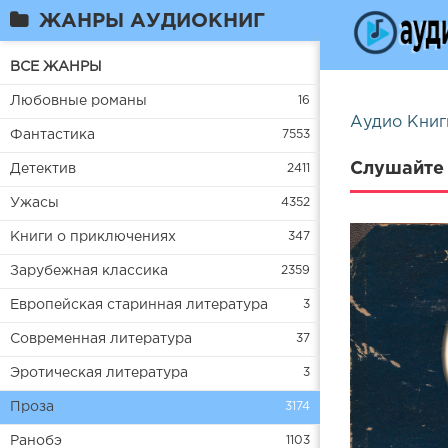
ЖАНРЫ АУДИОКНИГ
ВСЕ ЖАНРЫ
Любовные романы
16
Аудио Книг
Фантастика
7553
Слушайте 
Детектив
2411
Ужасы
4352
Книги о приключениях
347
Зарубежная классика
2359
Европейская старинная литература
3
Современная литература
37
Эротическая литература
3
Проза
3174
Ранобэ
1103