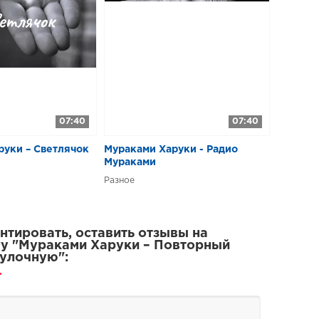
07:40
07:40
руки – Светлячок
Мураками Харуки - Радио
Мураками
Разное
тировать, оставить отзывы на
у "Мураками Харуки – Повторный
булочную":