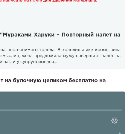
 написать на почту для удаления материала.
 "Мураками Харуки – Повторный налет на
ва нестерпимого голода. В холодильнике кроме пива
размыслив, жена предложила мужу совершить налёт на
й части у супруга имелся…
т на булочную целиком бесплатно на