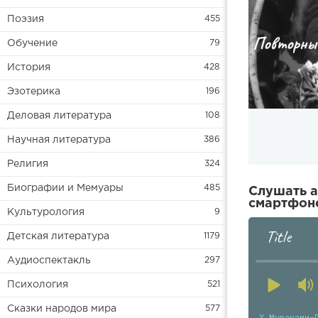
Поэзия
455
Обучение
79
История
428
Эзотерика
196
Деловая литература
108
Научная литература
386
Религия
324
Биографии и Мемуары
485
Слушать а
смартфоне
Культурология
9
Title
Детская литература
1179
Аудиоспектакль
297
Психология
521
Сказки народов мира
577
Х.Мураками-