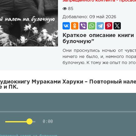
запрещенного контента - просьба
85
Добавлено:
09 май 2026
Краткое описание книги
булочную"
Они проснулись ночью от чувст
ничего не было, и, немного по
булочную. К тому же опыт по это
удиокнигу Мураками Харуки – Повторный нале
 и ПК.
0:00
Повторный налет на булочную