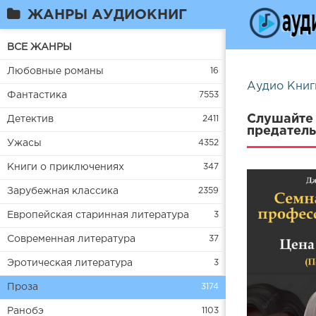
ЖАНРЫ АУДИОКНИГ
ВСЕ ЖАНРЫ
Любовные романы
16
Аудио Книг
Фантастика
7553
Слушайте 
Детектив
2411
предатель
Ужасы
4352
Книги о приключениях
347
Зарубежная классика
2359
Европейская старинная литература
3
Современная литература
37
Эротическая литература
3
Проза
3174
Ранобэ
1103