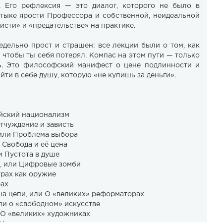
. Его рефлексия — это диалог, которого не было в
стыке ярости Профессора и собственной, неидеальной
исти» и «предательстве» на практике.
дельно прост и страшен: все лекции были о том, как
ё, чтобы ты себя потерял. Компас на этом пути — только
ь. Это философский манифест о цене подлинности и
йти в себе душу, которую «не купишь за деньги».
айский национализм
тчуждение и зависть
 или Проблема выбора
Свобода и её цена
и Пустота в душе
, или Цифровые зомби
трах как оружие
рах
 на цепи, или О «великих» реформаторах
ли о «свободном» искусстве
 О «великих» художниках