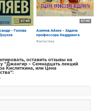
ие
07:40
07:40
андр - Голова
Азимов Айзек - Задача
Доуэля
профессора Неддринга
Фантастика
тировать, оставить отзывы на
у "Джангир – Семнадцать лекций
а Кисляткина, или Цена
ства":