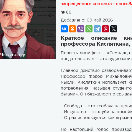
запрещенного контента - просьба
86
Добавлено:
09 май 2026
Краткое описание кн
профессора Кисляткина, 
Повесть-манифест «Семнадц
предательства» — это аудиозапи
Главное действие разворачивае
Профессор Федор Михайлович
мысли. Кисляткин использует к
потребления, называя студен
бегами». Он безжалостно срывает
· Свобода — это «собака на цепи
· Искусство — «голуби на помой
· Страх используется как «грязн
Но настоящий голос произвед