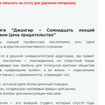
 написать на почту для удаления материала.
иги "Джангир – Семнадцать лекций
или Цена предательства"
ать лекций профессора Кисляткина, или Цена
сь вскрытия коллективного сознания.
тся в душной университетской аудитории, где правит
 Кисляткин — изможденный, но страстный тиран
афедру как трибуну для тотальной критики общества
тов «цифровыми зомби», а их жизнь — «крысиными
 маски с современности, утверждая, что:
», которой дали более длинный поводок.
ке», создающие «кровавый фарш» для рынка.
ая бомба» для манипуляции массами.
ения — это бывший студент, который спустя годы