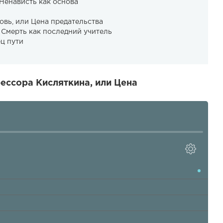
 Ненависть как основа
вь, или Цена предательства
 Смерть как последний учитель
ец пути
ессора Кисляткина, или Цена