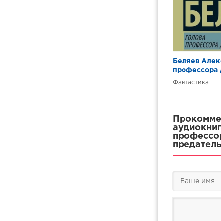
18_Эпилог
21_Послесов
Беляев Алекс
профессора 
Фантастика
Прокоммен
аудиокниг
профессор
предатель