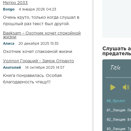
Метро 2033
Bongo
4 января 2026 04:23
Очень круто, только когда слушал в
прошлый раз текст был другой.
Baeksam – Охотник хочет спокойной
жизни
Алиса
20 декабря 2025 15:35
Слушать а
Охотник хочет спакоеной жизни
предатель
Уолпол Гораций - Замок Отранто
Title
Анатолий
14 октября 2025 14:57
Книга понравилась. Особая
благодарность чтецу!!!
00_Пролог
01_Лекция П
02_Лекция В
03_Лекция Т