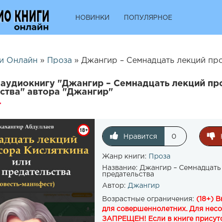
НОВИНКИ
ПОПУЛЯРНОЕ
и Онлайн
»
Проза
» Джангир – Семнадцать лекций профе
аудиокнигу "Джангир – Семнадцать лекций пр
ства" автора "Джангир"
Нравится
0
Жанр книги:
Проза
Название:
Джангир – Семнадцать
предательства
Автор:
Джангир
Возрастные ограничения:
(18+) 
для совершеннолетних. Для нес
ЗАПРЕЩЕН! Если в книге присутс