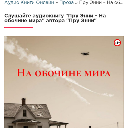
Аудио Книги Онлайн
»
Проза
» Пру Энни – На обочине мира | 25520
Слушайте аудиокнигу "Пру Энни – На
обочине мира" автора "Пру Энни"