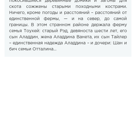
покосившиеся деревянные домики и загоны для
скота сожжены старыми походными кострами.
Ничего, кроме погоды и расстояний – расстояний от
единственной фермы, — и на север, до самой
границы. В этом странном районе держала ферму
семья Тоухей: старый Рэд, девяноста шести лет, его
сын Аладдин, жена Аладдина Ванета, их сын Тайлер
– единственная надежда Аладдина – и дочери: Шан и
бич семьи Отталина…