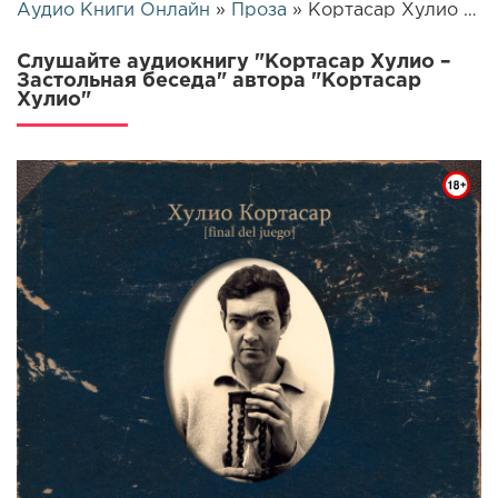
Аудио Книги Онлайн
»
Проза
» Кортасар Хулио – Застольная беседа | 26416
Слушайте аудиокнигу "Кортасар Хулио –
Застольная беседа" автора "Кортасар
Хулио"