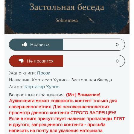
Нравится
0
Не нравится
0
Жанр книги:
Проза
Название:
Кортасар Хулио – Застольная беседа
Автор:
Кортасар Хулио
Возрастные ограничения:
(18+) Внимание!
Аудиокнига может содержать контент только для
совершеннолетних. Для несовершеннолетних
просмотр данного контента СТРОГО ЗАПРЕЩЕН!
Если в книге присутствует наличие пропаганды ЛГБТ
и другого, запрещенного контента - просьба
написать на почту для удаления материала.