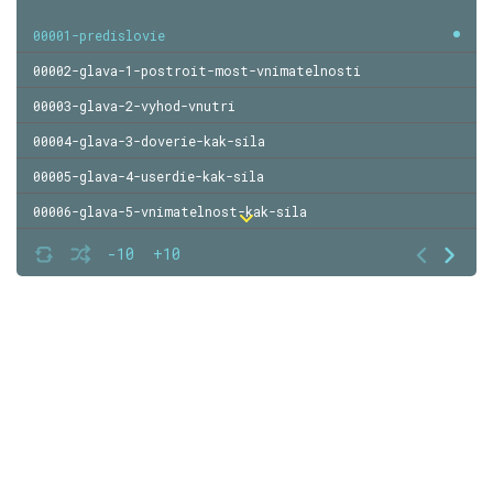
00001-predislovie
00002-glava-1-postroit-most-vnimatelnosti
00003-glava-2-vyhod-vnutri
00004-glava-3-doverie-kak-sila
00005-glava-4-userdie-kak-sila
00006-glava-5-vnimatelnost-kak-sila
00007-glava-6-sosredotochenie-kak-sila
-10
+10
00008-glava-7-prozrenie-kak-sila
00009-glava-8-blagogovenie-pered-zhiznyu
00010-glava-9-istinnoe-schaste
00011-glava-10-istinnaya-lyubov
00012-glava-11-lyubyashchaya-rech-i-glubokoe-slushanie
00013-glava-12-pitanie-i-iscelenie