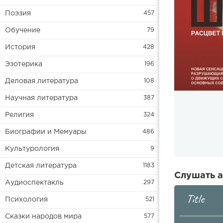
Поэзия
457
Обучение
79
История
428
Эзотерика
196
Деловая литература
108
Научная литература
387
Религия
324
Биографии и Мемуары
486
Культурология
9
Детская литература
1183
Слушать а
Аудиоспектакль
297
Title
Психология
521
Сказки народов мира
577