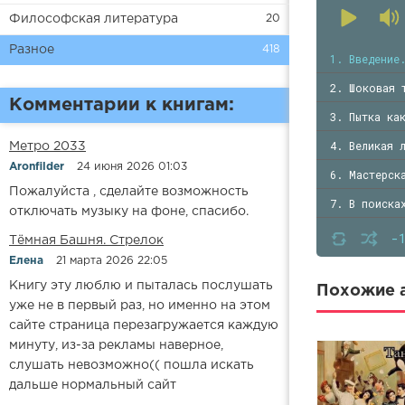
Философская литература
20
Разное
418
1. Введение
2. Шоковая 
Комментарии к книгам:
3. Пытка ка
4. Великая 
Метро 2033
Aronfilder
24 июня 2026 01:03
6. Мастерск
Пожалуйста , сделайте возможность
7. В поиска
отключать музыку на фоне, спасибо.
8. Наука ст
-
​​Тёмная Башня. Стрелок
9. Реконстр
Елена
21 марта 2026 22:05
Книгу эту люблю и пыталась послушать
10. Глава 2
Похожие а
уже не в первый раз, но именно на этом
11. Война п
сайте страница перезагружается каждую
минуту, из-за рекламы наверное,
12. Уроки с
слушать невозможно(( пошла искать
13. Часть в
дальше нормальный сайт