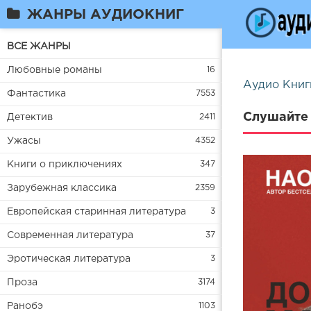
ЖАНРЫ АУДИОКНИГ
ВСЕ ЖАНРЫ
Любовные романы
16
Аудио Книг
Фантастика
7553
Слушайте 
Детектив
2411
Ужасы
4352
Книги о приключениях
347
Зарубежная классика
2359
Европейская старинная литература
3
Современная литература
37
Эротическая литература
3
Проза
3174
Ранобэ
1103