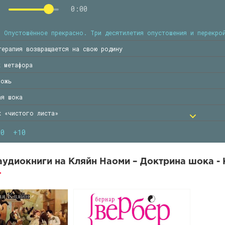
0:00
. Опустошённое прекрасно. Три десятилетия опустошения и перекро
терапия возвращается на свою родину
к метафора
ложь
ая шока
х «чистого листа»
раха
10
+10
укция не удалась
. Ещё один Доктор-Шок. Милтон Фридман и поиски лаборатории «рад
удиокниги на Кляйн Наоми – Доктрина шока - 
ротив девелопментализма
мены режима. Бразилия и Индонезия
торая. Первое испытание. Муки рождения. Глава 3. Государства в 