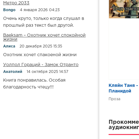
14. Экономи
Метро 2033
15. Миф о ч
Bongo
4 января 2026 04:23
Очень круто, только когда слушал в
16. Революц
прошлый раз текст был другой.
17. Свидете
Baeksam – Охотник хочет спокойной
жизни
18. Так наз
Алиса
20 декабря 2025 15:35
19. Глава 4
Охотник хочет спакоеной жизни
20. Чистка 
Уолпол Гораций - Замок Отранто
21. Кто был
Анатолий
14 октября 2025 14:57
22. Пытки з
Книга понравилась. Особая
Кляйн Таня -
благодарность чтецу!!!
23. Пытка к
Планидой
24. «Нормал
Проза
25. Глава 5
26. Шоры пр
Прокоммен
аудиокниг
27. Форд пр