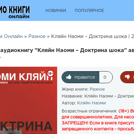
НОВИНКИ
ПОПУЛЯРНОЕ
и Онлайн
»
Разное
» Кляйн Наоми – Доктрина шока | 
аудиокнигу "Кляйн Наоми – Доктрина шока" а
Нравится
0
Жанр книги:
Разное
Название:
Кляйн Наоми – Доктри
Автор:
Кляйн Наоми
Возрастные ограничения:
(18+) 
для совершеннолетних. Для нес
ЗАПРЕЩЕН! Если в книге присутс
запрещенного контента - просьба