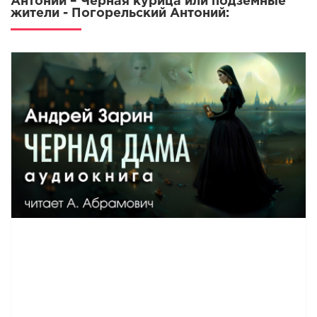
Антоний – Чёрная курица или подземные
жители - Погорельский Антоний: