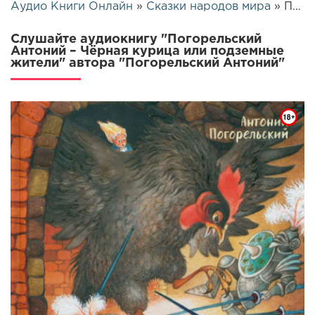
Аудио Книги Онлайн
»
Сказки народов мира
» Погорельский Антоний – Чёрная курица или подземные жители | 23444
Слушайте аудиокнигу "Погорельский
Антоний – Чёрная курица или подземные
жители" автора "Погорельский Антоний"