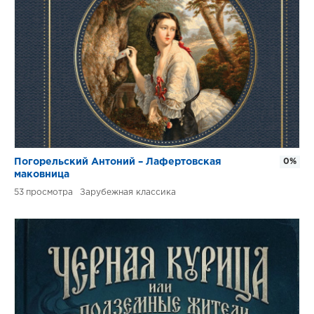
Погорельский Антоний – Лафертовская
0%
маковница
53
Зарубежная классика