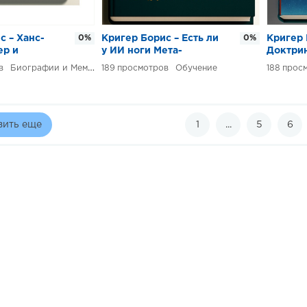
с – Ханс-
0%
Кригер Борис – Есть ли
0%
Кригер 
ер и
у ИИ ноги Мета-
Доктри
ая
образование – обучение
экспан
Биографии и Мемуары
189
Обучение
188
ка
методам обучения
зить еще
1
...
5
6