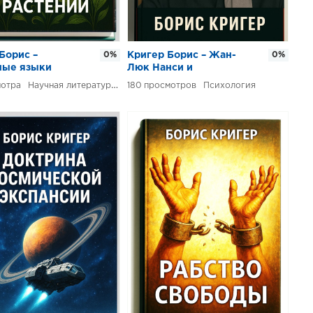
Борис –
0%
Кригер Борис – Жан-
0%
ные языки
Люк Нанси и
ий
философия сообществ
Научная литература
180
Психология