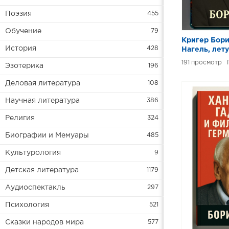
Поэзия
455
Обучение
79
Кригер Бори
История
428
Нагель, лет
критика фи
191
Эзотерика
196
Деловая литература
108
Научная литература
386
Религия
324
Биографии и Мемуары
485
Культурология
9
Детская литература
1179
Аудиоспектакль
297
Психология
521
Сказки народов мира
577