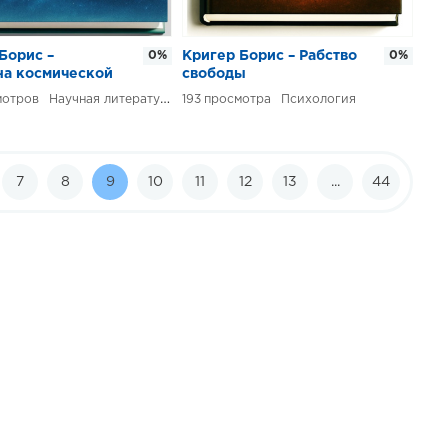
Борис –
0%
Кригер Борис – Рабство
0%
на космической
свободы
сии
Научная литература
193
Психология
7
8
9
10
11
12
13
...
44