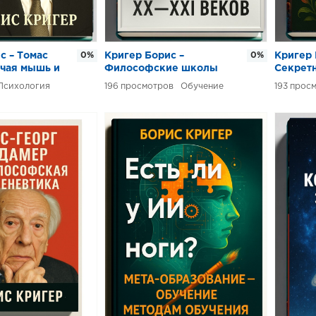
с – Томас
0%
Кригер Борис –
0%
Кригер 
учая мышь и
Философские школы
Секрет
зикализма
XX-XXI веков
растен
Психология
196
Обучение
193