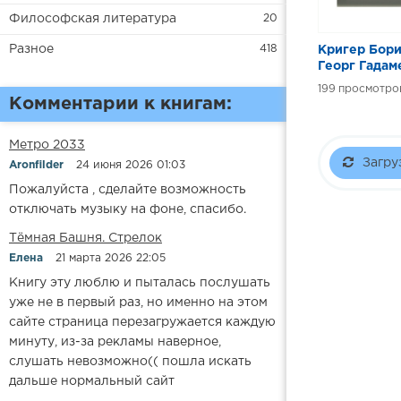
Философская литература
20
Разное
418
Кригер Бори
Георг Гадам
философск
199
герменевти
Комментарии к книгам:
Метро 2033
Загру
Aronfilder
24 июня 2026 01:03
Пожалуйста , сделайте возможность
отключать музыку на фоне, спасибо.
​​Тёмная Башня. Стрелок
Елена
21 марта 2026 22:05
Книгу эту люблю и пыталась послушать
уже не в первый раз, но именно на этом
сайте страница перезагружается каждую
минуту, из-за рекламы наверное,
слушать невозможно(( пошла искать
дальше нормальный сайт