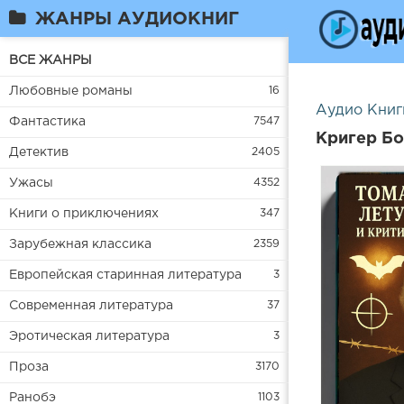
ЖАНРЫ АУДИОКНИГ
ВСЕ ЖАНРЫ
Любовные романы
16
Аудио Книг
Фантастика
7547
Кригер Бо
Детектив
2405
Ужасы
4352
Книги о приключениях
347
Зарубежная классика
2359
Европейская старинная литература
3
Современная литература
37
Эротическая литература
3
Проза
3170
Ранобэ
1103