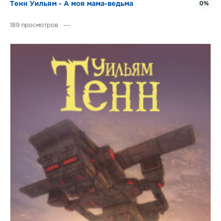
Тенн Уильям - А моя мама-ведьма
0%
189
---