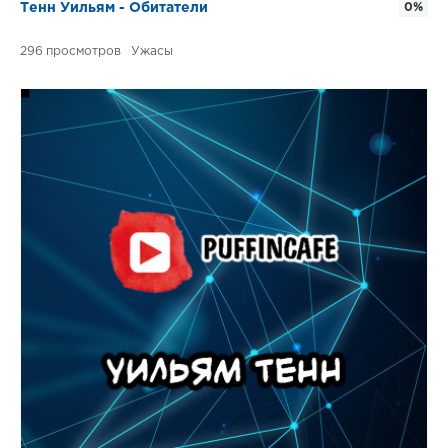
Тенн Уильям - Обитатели
0%
296
Ужасы