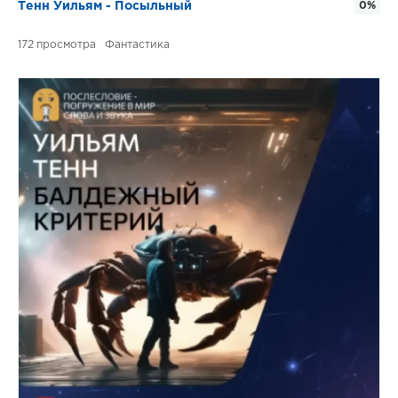
Тенн Уильям - Посыльный
0%
172
Фантастика