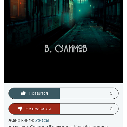
Нравится
0
Не нравится
0
Жанр книги:
Ужасы
Название:
Сулимов Владимир – Купе без номера