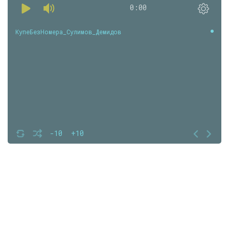
0:00
КупеБезНомера_Сулимов_Демидов
-10
+10