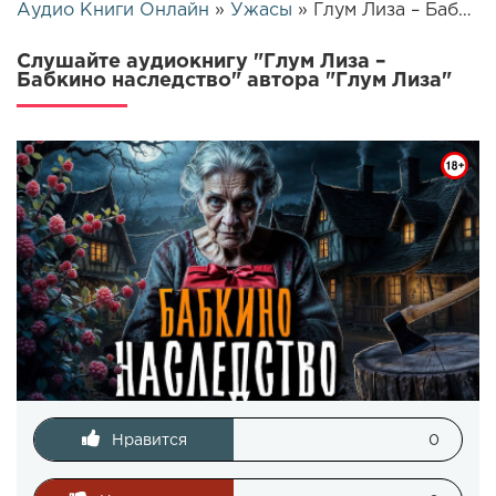
Аудио Книги Онлайн
»
Ужасы
» Глум Лиза – Бабкино наследство | 25505
Слушайте аудиокнигу "Глум Лиза –
Бабкино наследство" автора "Глум Лиза"
Нравится
0