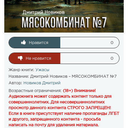
Нравится
0
Не нравится
0
Жанр книги:
Ужасы
Название:
Дмитрий Новиков – МЯСОКОМБИНАТ №7
Автор:
Новиков Дмитрий
Возрастные ограничения:
(18+) Внимание!
Аудиокнига может содержать контент только для
совершеннолетних. Для несовершеннолетних
просмотр данного контента СТРОГО ЗАПРЕЩЕН!
Если в книге присутствует наличие пропаганды ЛГБТ
и другого, запрещенного контента - просьба
написать на почту для удаления материала.