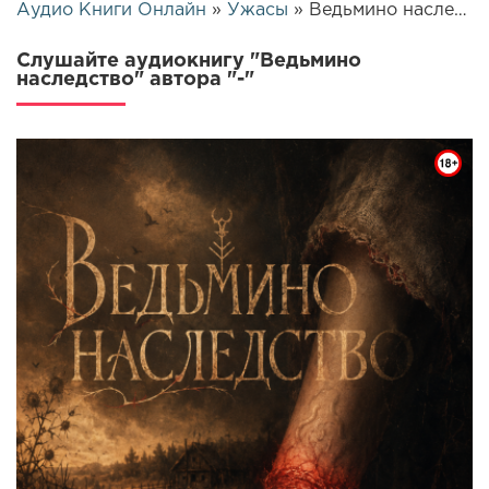
Аудио Книги Онлайн
»
Ужасы
» Ведьмино наследство | 26651
Слушайте аудиокнигу "Ведьмино
наследство" автора "-"