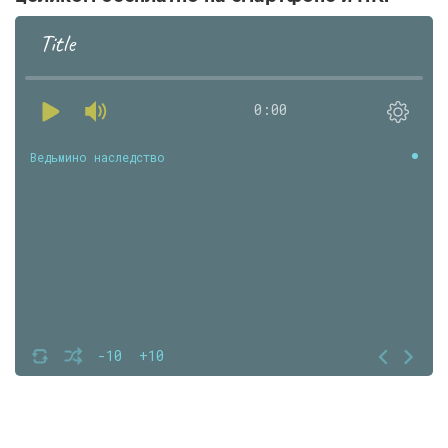
Title
0:00
Ведьмино наследство
-10
+10