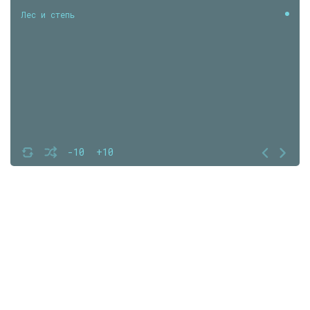
Лес и степь
-10
+10