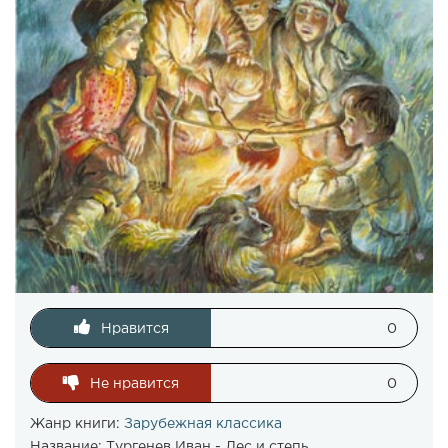
Нравится
0
Не нравится
0
Жанр книги:
Зарубежная классика
Название:
Тургенев Иван - Лес и степь