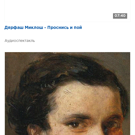
07:40
Дярфаш Миклош - Проснись и пой
Аудиоспектакль