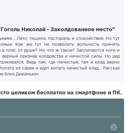
"Гоголь Николай - Заколдованное место"
уками… Лето, тишина. пастораль и спокойствие. Но тут
комые. Как же тут не позволить вольность принять
я в пляс от души? Но что ж такое? Заплетаются ноги и
й, верный признак колдовства и нечистой силы. Но дед
алкивался. Ведь там, где Нечистый, там и клад верно
лопату из сарая и идет копать нечистый клад… Рассказ
ре близ Диканьки»
сто целиком бесплатно на смартфоне и ПК.