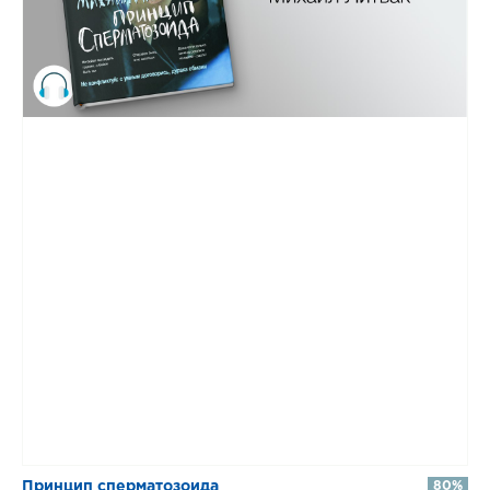
Принцип сперматозоида
80%