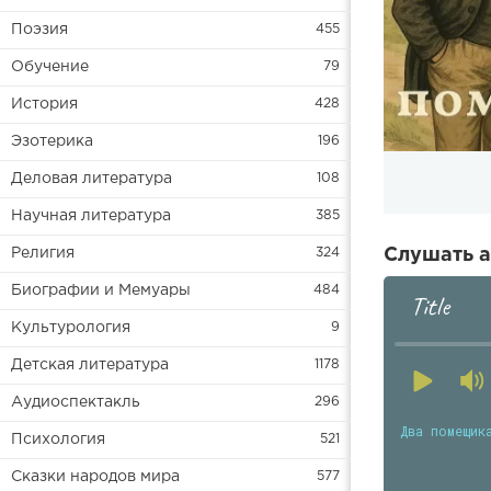
Поэзия
455
Обучение
79
История
428
Эзотерика
196
Деловая литература
108
Научная литература
385
Религия
324
Слушать а
Биографии и Мемуары
484
Title
Культурология
9
Детская литература
1178
Аудиоспектакль
296
Два помещик
Психология
521
Сказки народов мира
577