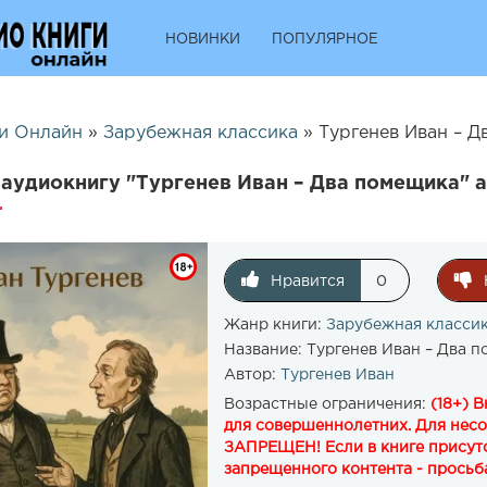
НОВИНКИ
ПОПУЛЯРНОЕ
и Онлайн
»
Зарубежная классика
» Тургенев Иван – Д
аудиокнигу "Тургенев Иван – Два помещика" а
Нравится
0
Жанр книги:
Зарубежная класси
Название:
Тургенев Иван – Два 
Автор:
Тургенев Иван
Возрастные ограничения:
(18+) 
для совершеннолетних. Для нес
ЗАПРЕЩЕН! Если в книге присутс
запрещенного контента - просьба