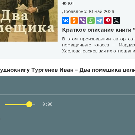
101
Добавлено:
10 май 2026
Краткое описание книги 
В этом произведении автор са
помещичьего класса — Мардар
Харлова, раскрывая их отношени
удиокнигу Тургенев Иван – Два помещика цели
0:00
а