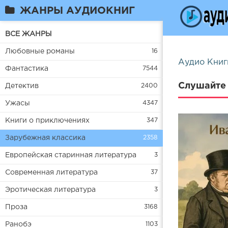
ЖАНРЫ АУДИОКНИГ
ВСЕ ЖАНРЫ
Любовные романы
16
Аудио Книг
Фантастика
7544
Слушайте 
Детектив
2400
Ужасы
4347
Книги о приключениях
347
Зарубежная классика
2358
Европейская старинная литература
3
Современная литература
37
Эротическая литература
3
Проза
3168
Ранобэ
1103