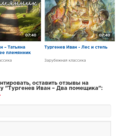
07:40
07:40
н – Татьяна
Тургенев Иван - Лес и степь
 ее племянник
ассика
Зарубежная классика
тировать, оставить отзывы на
у "Тургенев Иван – Два помещика":